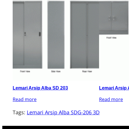
Lemari Arsip Alba SD 203
Lemari Arsip 
Read more
Read more
Tags:
Lemari Arsip Alba SDG-206 3D