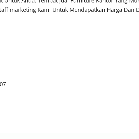
at Untuk Anda. Tempat Jual Furniture Kantor Yang M
aff marketing Kami Untuk Mendapatkan Harga Dan Di
307