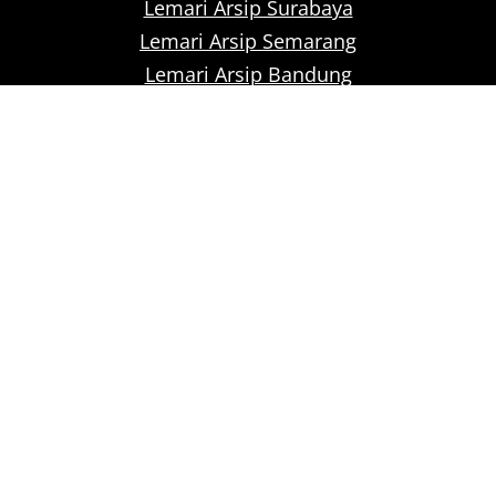
Lemari Arsip Surabaya
Lemari Arsip Semarang
Lemari Arsip Bandung
Lemari Arsip Jakarta
Proudly powered by
Raja Kantor