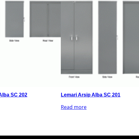
Alba SC 202
Lemari Arsip Alba SC 201
Read more