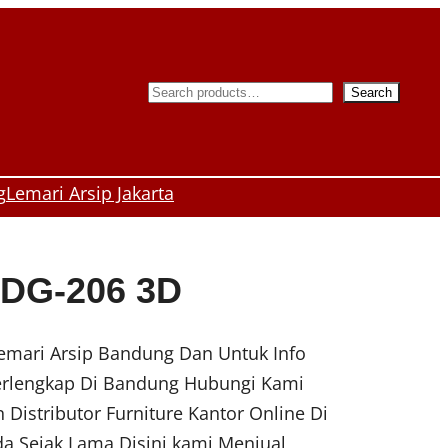
S
Search
e
a
r
g
Lemari Arsip Jakarta
c
h
SDG-206 3D
Lemari Arsip Bandung Dan Untuk Info
Terlengkap Di Bandung Hubungi Kami
Distributor Furniture Kantor Online Di
a Sejak Lama Disini kami Menjual