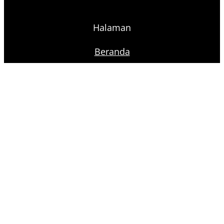
Halaman
Beranda
Toko
Lemari Arsip Surabaya
Lemari Arsip Semarang
Lemari Arsip Bandung
Lemari Arsip Jakarta
Proudly powered by
Raja Kantor
Ikuti Kami