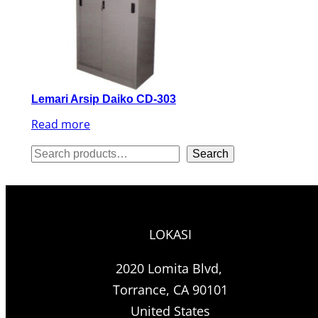
Lemari Arsip Daiko CD-303
Read more
S
Search
e
a
r
LOKASI
c
h
2020 Lomita Blvd,
Torrance, CA 90101
United States