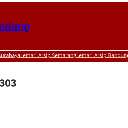
andung
Surabaya
Lemari Arsip Semarang
Lemari Arsip Bandun
-303