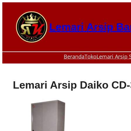
Skip
to
content
Lemari Arsip B
Beranda
Toko
Lemari Arsip 
Lemari Arsip Daiko CD