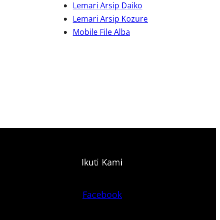
Lemari Arsip Daiko
Lemari Arsip Kozure
Mobile File Alba
Ikuti Kami
Facebook