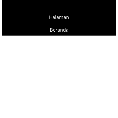
Halaman
Beranda
Toko
Lemari Arsip Surabaya
Lemari Arsip Semarang
Lemari Arsip Bandung
Lemari Arsip Jakarta
Proudly powered by
Raja Kantor
Ikuti Kami