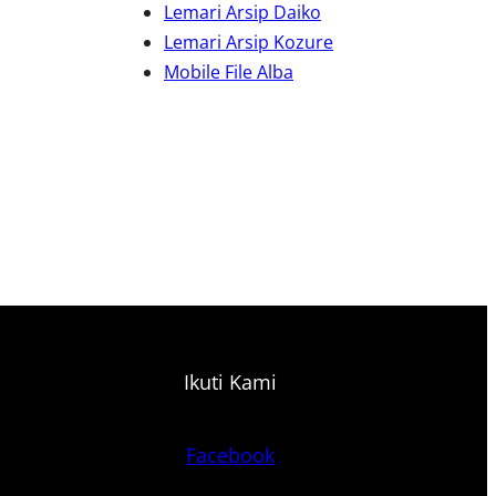
Lemari Arsip Daiko
Lemari Arsip Kozure
Mobile File Alba
Ikuti Kami
Facebook