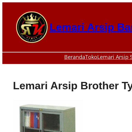
Skip
to
content
Lemari Arsip B
Beranda
Toko
Lemari Arsip 
Lemari Arsip Brother T