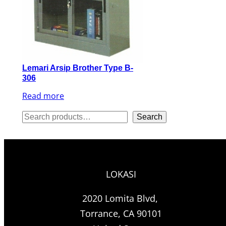
Lemari Arsip Brother Type B-
306
Read more
S
Search
e
a
r
LOKASI
c
h
2020 Lomita Blvd,
Torrance, CA 90101