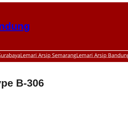
andung
Surabaya
Lemari Arsip Semarang
Lemari Arsip Bandun
ype B-306